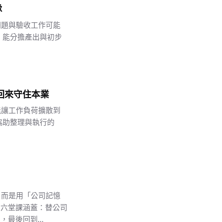
隊
問題與驗收工作可能
、能分擔產出與初步
拿回來守住本業
能讓工作負荷擴散到
協助整理與執行的
開發，而是用「公司記憶
。六堂課涵蓋：替公司
最後回到...