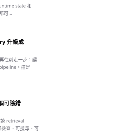
ntime state 和
都可...
ory 升級成
一章要再往前走一步：讓
 pipeline。這是
做一個可除錯
trieval
可檢查、可搜尋、可