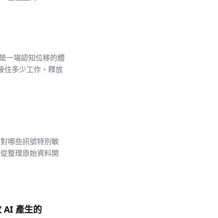
而是一場認知位移的體
你接住多少工作、釋放
己對哪些訊號特別敏
程從整理原始資料開
 AI 產生的