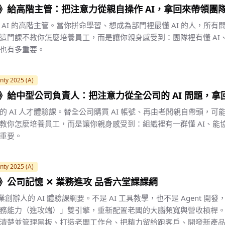
隊》給高階主管：把注意力從親自操作 AI，拿回來帶領團
AI 的高階主管。當你拼命學習、想成為部門裡最懂 AI 的人，所有
這門課不教你怎麼培養員工，而是讓你親身感受到：團隊裡有懂 AI
也有多重要。
nty 2025 (A)
闆》給中型公司負責人：把注意力從全公司的 AI 問題，
 AI 人才體驗課。替全公司購買 AI 帳號、再由老闆親自帶頭，可
教你怎麼培養員工，而是讓你親身感受到：組織裡有一群懂 AI、能
重要。
nty 2025 (A)
司》公司記憶 ✕ 業務進攻 品香六堂課課綱
業創辦人的 AI 體驗課綱要。不是 AI 工具教學，也不是 Agent 
務能力（進攻端）」雙引擎，重新配置老闆的大腦頻寬與營收槓桿
清楚並管理黑板、打造老闆工作台、把精力留給跑客戶、開發新產品，