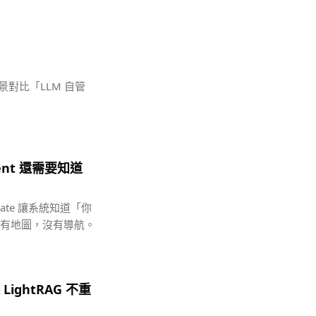
景對比「LLM 自管
gent 還需要知道
tate 讓系統知道「你
nt 只有地圖，沒有導航。
是 LightRAG 不重