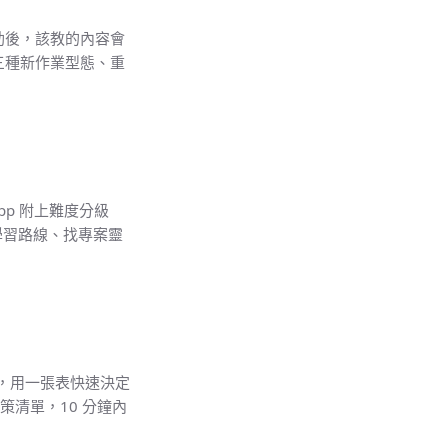
輔助後，該教的內容會
移、三種新作業型態、重
pp 附上難度分級
、排學習路線、找專案靈
案，用一張表快速決定
決策清單，10 分鐘內