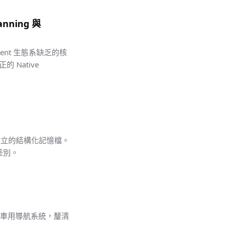
lanning 與
gent 生態系缺乏的核
 Native
動建立的結構化記憶檔。
的差別。
整的車用導航系統，釐清