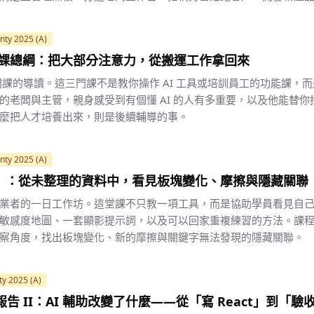
nty 2025 (A)
門課總綱：把大部分注意力，從搬運工作拿回來
三門課的導讀。這三門課不是教你操作 AI 工具或培訓員工的功能課，
的老闆與主管，親身感受到有個懂 AI 的人有多重要，以及他能替
麼把人才培養出來，則是後續輔導的事。
nty 2025 (A)
》：從未整理的資料中，看見板塊變化、摩擦與隱藏關聯
業者的一日工作坊。這堂課不只教一項工具，而是協助學員看見自
敏感度地圖、一套顯影提示詞，以及可以回家重複練習的方法。課
察角度，找出板塊變化、新的摩擦與關鍵字無法發現的隱藏關聯。
ty 2025 (A)
計報告 II：AI 輔助改變了什麼——從「寫 React」到「驗收