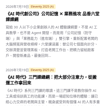
2026年7月19日
Eleventy 2025 (A)
《AI 時代創公司》公司記憶 ✕ 業務進攻 品香六堂
課課綱
寫給 30 人以下小企業創辦人的 AI 體驗課綱要。不是 AI 工
具教學，也不是 Agent 開發，而是用「公司記憶（防守
端）」與「業務能力（進攻端）」雙引擎，重新配置老闆的
大腦頻寬與營收槓桿。六堂課涵蓋：替公司七個面向計分、
交辦清楚並管理黑板、打造老闆工作台、把精力留給跑客
戶、開發新產品，最後回到...
2026年7月19日
Eleventy 2025 (A)
《AI 時代》三門課總綱：把大部分注意力，從搬
運工作拿回來
《AI 時代》系列三門課的導讀。這三門課不是教你操作 AI
工具或培訓員工的功能課，而是一場認知位移的體驗：讓已
經心力交瘁的老闆與主管，親身感受到有個懂 AI 的人有多重